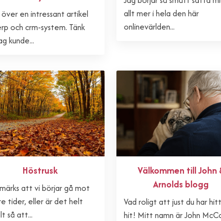
Jag börjar så smått sätta mi
allt mer i hela den här
över en intressant artikel
onlinevärlden...
rp och crm-system. Tänk
ag kunde...
Höstrusk
Välkommen till John 
Arnolds blogg
märks att vi börjar gå mot
re tider, eller är det helt
Vad roligt att just du har hit
t så att...
hit! Mitt namn är John McCo