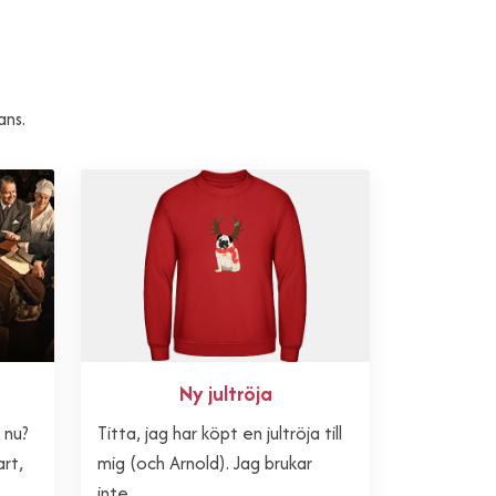
ans.
Ny jultröja
r nu?
Titta, jag har köpt en jultröja till
art,
mig (och Arnold). Jag brukar
inte...