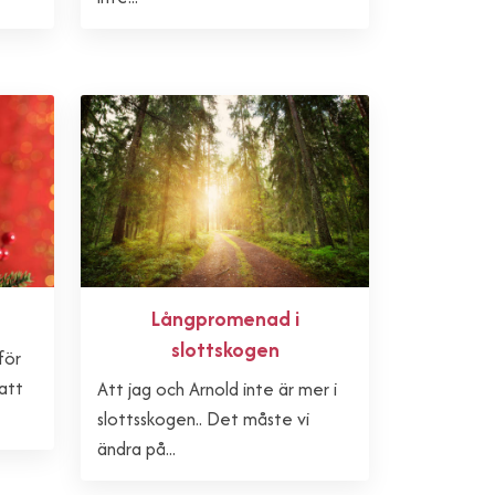
Långpromenad i
slottskogen
för
 att
Att jag och Arnold inte är mer i
slottsskogen.. Det måste vi
ändra på...