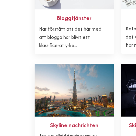
Bloggtjänster
Katal
Har förstått att det här med
det 
att blogga har blivit ett
Har n
klassificerat yrke...
Skyline nachrichten
Sk
Jag har alltid fascinerats av