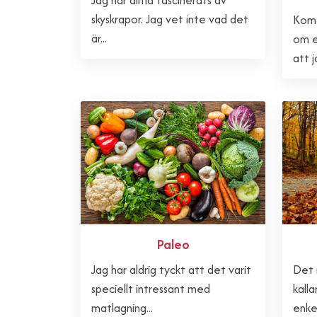
skyskrapor. Jag vet inte vad det
Kom 
är...
om e
att j
Paleo
Jag har aldrig tyckt att det varit
Det 
speciellt intressant med
kalla
matlagning...
enkel