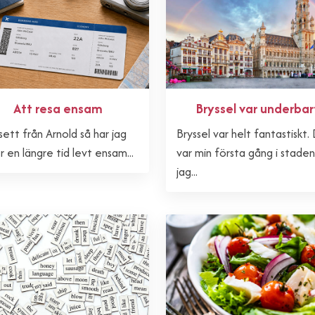
Att resa ensam
Bryssel var underbar
sett från Arnold så har jag
Bryssel var helt fantastiskt.
 en längre tid levt ensam...
var min första gång i stade
jag...