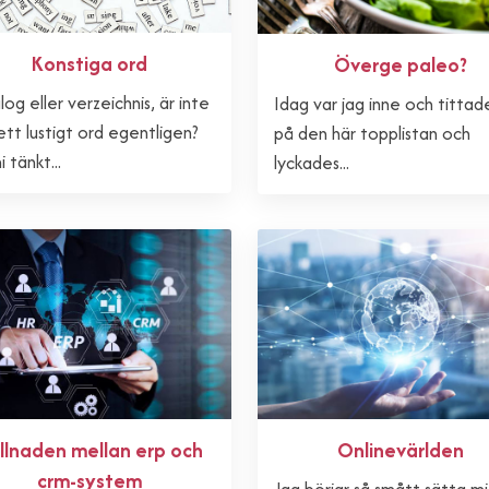
Konstiga ord
Överge paleo?
og eller verzeichnis, är inte
Idag var jag inne och tittade
ett lustigt ord egentligen?
på den här topplistan och
i tänkt...
lyckades...
illnaden mellan erp och
Onlinevärlden
crm-system