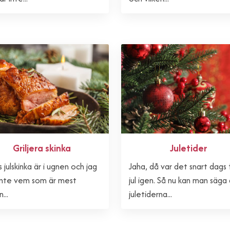
Griljera skinka
Juletider
 julskinka är i ugnen och jag
Jaha, då var det snart dags 
inte vem som är mest
jul igen. Så nu kan man säga
...
juletiderna...