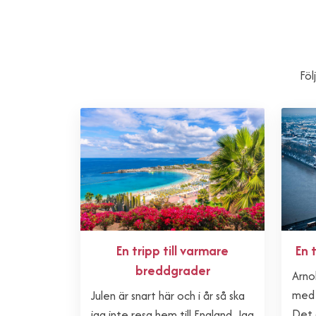
Föl
En tripp till varmare
En 
breddgrader
Arno
med 
Julen är snart här och i år så ska
Det ä
jag inte resa hem till England. Jag