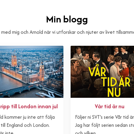
Min blogg
j med mig och Arnold när vi utforskar och njuter av livet tillsamm
Vår tid är nu
tripp till London innan jul
Följer ni SVT’s serie Vår tid ä
ld kommer ju inte att följa
Jag har följt serien sedan st
till England och London.
och vilken...
r inte...