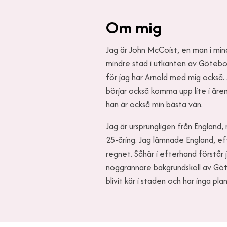
Om mig
Jag är John McCoist, en man i min
mindre stad i utkanten av Göteborg
för jag har Arnold med mig också. A
börjar också komma upp lite i åren
han är också min bästa vän.
Jag är ursprungligen från England
25-åring. Jag lämnade England, e
regnet. Såhär i efterhand förstår j
noggrannare bakgrundskoll av Göt
blivit kär i staden och har inga pla