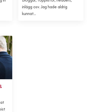
g in
Bloggar, topplistor, headers,
inlägg osv. Jag hade aldrig
kunnat...
&
tat
ist