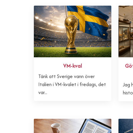
VM-kval
Göt
Tänk att Sverige vann över
Italien i VM-kvalet i fredags, det
Jag h
var...
histor