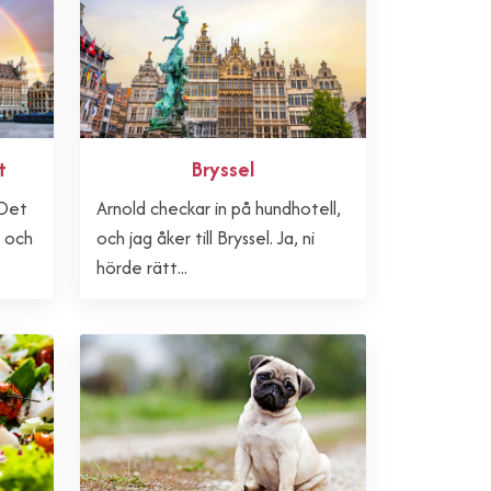
t
Bryssel
 Det
Arnold checkar in på hundhotell,
n och
och jag åker till Bryssel. Ja, ni
hörde rätt...